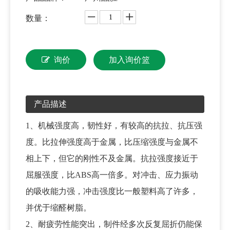
数量：
询价
加入询价篮
产品描述
1、机械强度高，
韧性
好，有较高的抗拉、抗压强
度。比
拉伸强度
高于
金属
，比
压缩强度
与金属不
相上下，但它的
刚性
不及金属。
抗拉强度
接近于
屈服强度
，比ABS高一倍多。对冲击、
应力
振动
的吸收能力强，
冲击强度
比一般
塑料
高了许多，
并优于
缩醛树脂
。
2、耐疲劳性能突出，制件经多次反复屈折仍能保