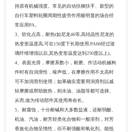
持原有机械强度。常见的自动扶梯扶手、新型的
自行车塑料
轮圈
周期性疲劳作用极明显的
场合
经
常应用PA。
3、软化点高，耐热(如尼龙46等,高结晶性尼龙的
热变形温度
高,可在150度下长期使用.PA66经过
玻
璃纤维
增强以后,其热变形温度达到250度以上)。
4、表面光滑，
摩擦系数
小，耐磨。作活动
机械
构
件
时有自润滑性，噪声低，在摩擦作用不太高时
可不加润滑剂使用；如果确实需要用
润滑剂
以减
轻摩擦或帮助散热，则水油、
油脂
等都可选择。
从而,做为传动
部件
其使用寿命长。
5、耐腐蚀，十分耐碱和大多数盐液，还耐
弱酸
、
机油
、汽油，耐芳烃类
化合物
和一般
溶剂
，对芳
香族化合物呈惰性，但不耐强酸和氧化剂。能抵